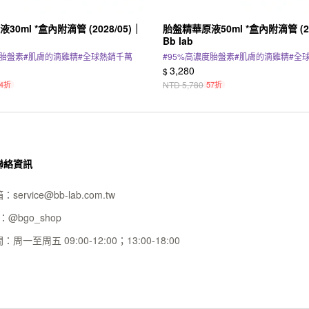
0ml *盒內附滴管 (2028/05)｜
胎盤精華原液50ml *盒內附滴管 (20
Bb lab
度胎盤素
#
肌膚的滴雞精
#
全球熱銷千萬
#
95%高濃度胎盤素
#
肌膚的滴雞精
#
全
3,280
$
64折
NTD
5,780
57折
聯絡資訊
箱：
service@bb-lab.com.tw
D：
@bgo_shop
間：
周一至周五 09:00-12:00；13:00-18:00