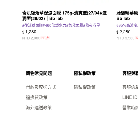
奇肌復活草保濕面膜 175g-清爽型(27/04)/滋
胎盤精華原液3
潤型(28/02)｜Bb lab
Bb lab
#
復活草面膜
#
460倍鎖水力
#
急救面膜
#
熬夜救星
#
95%高濃
1,280
2,280
$
$
NTD
2,080
62折
NTD
3,580
購物常見問題
隱私權政策
客服與
付款及配送方式
隱私權政策
客服信
退換貨政策
LINE I
海外運送政策
營業時