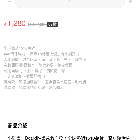
1,280
$
62折
NTD
2,080
全球熱銷1510萬罐！
460倍保濕力 ，厚敷15分鐘恢復肌膚水潤彈力
淡化細紋、改善暗沉，彈、潤、澎、亮，一罐到位
急救面膜-熬夜救星、約會必備、曬後修復
萬用面膜-手、腳、脖子、關節處、臀
四大無添加，敏弱肌適用
清爽款：無添加礦物油，適合容易長痘痘、粉刺肌
滋潤款：多種植物油萃取，適合缺水肌
商品介紹
小紅書、Dcard推爆急救面膜，全球熱銷1510萬罐「奇肌復活草