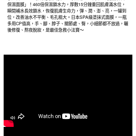
保濕面膜」！460倍保濕鎖水力，厚敷15分鐘重回肌膚滿水位，
瞬間補水長效鎖水，恢復肌膚生命力，彈、潤、澎、亮，一罐到
位，改善油水不平衡、毛孔粗大。日本SPA級塗抹式面膜，一瓶
多用CP值高，手、腳、脖子、關節處、臀，小細節都不放過，曬
後修復、熬夜脫妝，是最佳急救小法寶～